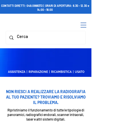
CONTATTI DIRETTI:
049.0998372
| ORARI DI APERTURA:
8.30 - 12.30
e
14.00 - 18.00
ASSISTENZA | RIPARAZIONE | RICAMBISTICA | USATO
NON RIESCI A REALIZZARE LA RADIOGRAFIA
AL TUO PAZIENTE? TROVIAMO E RISOLVIAMO
IL PROBLEMA.
Ripristiniamo il funzionamento di tutte le tipologie di
panoramici, radiografici endorali, scanner intraorali,
laser e altri sistemi digitali.