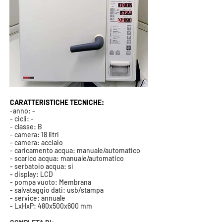
CARATTERISTICHE TECNICHE:
anno: -
-
- cicli: -
- classe: B
- camera: 18 litri
- camera: acciaio
- caricamento acqua: manuale/automatico
- scarico acqua: manuale/automatico
- serbatoio acqua: si
- display: LCD
- pompa vuoto: Membrana
- salvataggio dati: usb/stampa
- service: annuale
- LxHxP: 480x500x600 mm