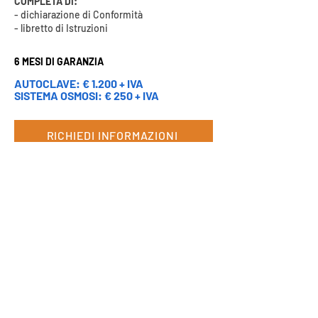
COMPLETA DI:
- dichiarazione di Conformità
- libretto di Istruzioni
6 MESI DI GARANZIA
AUTOCLAVE: € 1.200 + IVA
SISTEMA OSMOSI: € 25
0 + IVA
RICHIEDI INFORMAZIONI
ISCRIVITI ALLA NOSTRA NEWSLETTER PER RICEVERE IN
ANTEPRIMA LE PROMOZIONI E LE NOVITA'.
ISCRIVITI ALLA NEWSLETTER
SEGUICI SU: