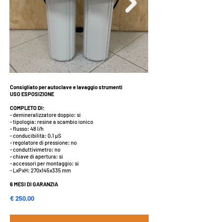
Consigliato per autoclave e lavaggio strumenti
USO ESPOSIZIONE
COMPLETO DI:
- demineralizzatore doppio: si
- tipologia: resine a scambio ionico
- flusso: 48 l/h
- conducibilità: 0.1 µS
- regolatore di pressione: no
- conduttivimetro: no
- chiave di apertura: si
- accessori per montaggio: si
- LxPxH: 270x145x335 mm
6 MESI DI GARANZIA
€ 250,00