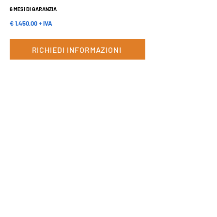
6 MESI DI GARANZIA
€ 1.450,00 + IVA
RICHIEDI INFORMAZIONI
ISCRIVITI ALLA NOSTRA NEWSLETTER PER RICEVERE IN
ANTEPRIMA LE PROMOZIONI E LE NOVITA'.
ISCRIVITI ALLA NEWSLETTER
SEGUICI SU:
WHITECH S.r.l.s.
Via Primo Gasparini, 41 - PADOVA
35020 - Ponte San Nicolò
Tel:
+39 049.0998372
-
info@whitech.biz
P. IVA:
04978060285