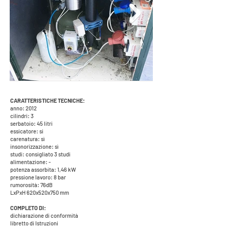
CARATTERISTICHE TECNICHE:
anno: 2012
cilindri: 3
serbatoio: 45 litri
essicatore: si
carenatura: sì
insonorizzazione: sì
studi: consigliato 3 studi
alimentazione: -
potenza assorbita: 1,46 kW
pressione lavoro: 8 bar
rumorosità: 76dB
LxPxH 620x520x750 mm
COMPLETO DI:
dichiarazione di conformità
libretto di Istruzioni