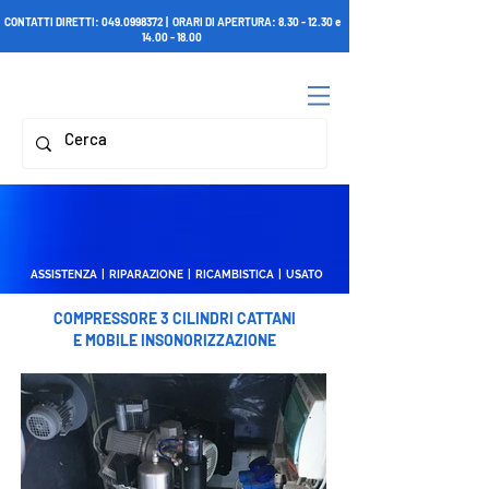
CONTATTI DIRETTI:
049.0998372
| ORARI DI APERTURA:
8.30 - 12.30
e
14.00 - 18.00
ASSISTENZA | RIPARAZIONE | RICAMBISTICA | USATO
COMPRESSORE 3 CILINDRI CATTANI
E MOBILE INSONORIZZAZIONE